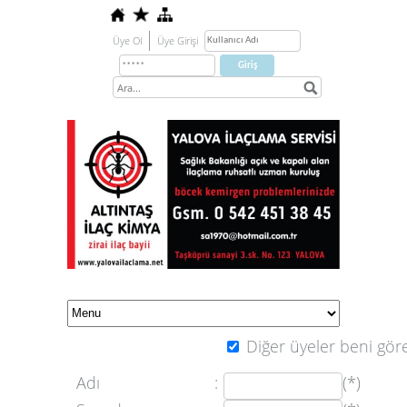
Üye Ol
Üye Girişi
Diğer üyeler beni göre
Adı
:
(*)